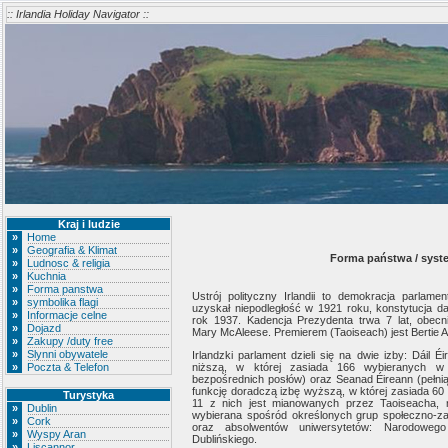
:: Irlandia Holiday Navigator ::
Kraj i ludzie
»
Home
»
Geografia & Klimat
Forma państwa / syst
»
Ludnosc & religia
»
Kuchnia
»
Forma panstwa
Ustrój polityczny Irlandii to demokracja parlamen
»
symbolika flagi
uzyskał niepodległość w 1921 roku, konstytucja da
»
Informacje celne
rok 1937. Kadencja Prezydenta trwa 7 lat, obecni
»
Dojazd
Mary McAleese. Premierem (Taoiseach) jest Bertie A
»
Zakupy /duty free
»
Slynni obywatele
Irlandzki parlament dzieli się na dwie izby: Dáil Éi
»
Poczta & Telefon
niższą, w której zasiada 166 wybieranych w
bezpośrednich posłów) oraz Seanad Éireann (pełni
funkcję doradczą izbę wyższą, w której zasiada 60
Turystyka
11 z nich jest mianowanych przez Taoiseacha, 
»
Dublin
wybierana spośród określonych grup społeczno-
»
Cork
oraz absolwentów uniwersytetów: Narodowego 
»
Wyspy Aran
Dublińskiego.
»
Liscannor