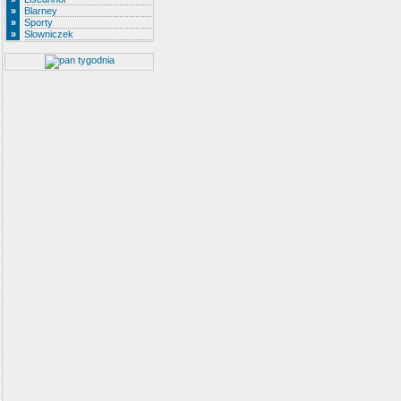
»
Blarney
»
Sporty
»
Slowniczek